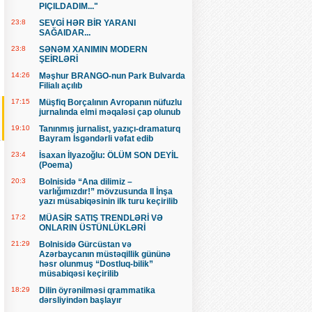
PIÇILDADIM..."
23:8
SEVGİ HƏR BİR YARANI
SAĞAIDAR...
23:8
SƏNƏM XANIMIN MODERN
ŞEİRLƏRİ
14:26
Məşhur BRANGO-nun Park Bulvarda
Filialı açılıb
17:15
Müşfiq Borçalının Avropanın nüfuzlu
jurnalında elmi məqaləsi çap olunub
19:10
Tanınmış jurnalist, yazıçı-dramaturq
Bayram İsgəndərli vəfat edib
23:4
İsaxan İlyazoğlu: ÖLÜM SON DEYİL
(Poema)
20:3
Bolnisidə “Ana dilimiz –
varlığımızdır!” mövzusunda II İnşa
yazı müsabiqəsinin ilk turu keçirilib
17:2
MÜASİR SATIŞ TRENDLƏRİ VƏ
ONLARIN ÜSTÜNLÜKLƏRİ
21:29
Bolnisidə Gürcüstan və
Azərbaycanın müstəqillik gününə
həsr olunmuş “Dostluq-bilik”
müsabiqəsi keçirilib
18:29
Dilin öyrənilməsi qrammatika
dərsliyindən başlayır