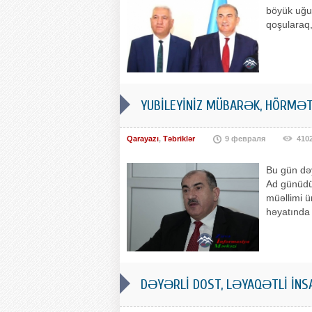
böyük uğur
qoşularaq,
YUBİLEYİNİZ MÜBARƏK, HÖRMƏTL
Qarayazı
,
Təbriklər
9 февраля
410
Bu gün də
Ad günüdür
müəllimi ü
həyatında 
DƏYƏRLİ DOST, LƏYAQƏTLİ İNS