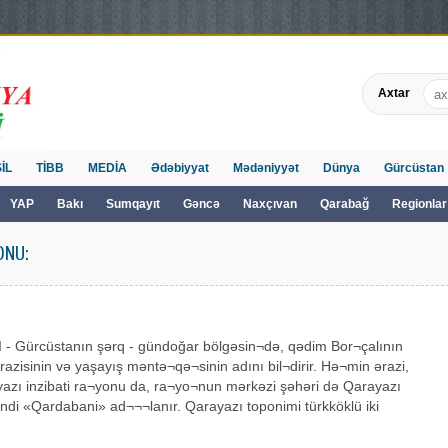
Axtar
İL
TİBB
MEDİA
Ədəbiyyat
Mədəniyyət
Dünya
Gürcüstan
YAP
Bakı
Sumqayıt
Gəncə
Naxçıvan
Qarabağ
Regionlar
ONU:
- Gürcüstanın şərq - gündoğar bölgəsin¬də, qədim Bor¬çalının
ərazisinin və yaşayış məntə¬qə¬sinin adını bil¬dirir. Hə¬min ərazi,
azı inzibati ra¬yonu da, ra¬yo¬nun mərkəzi şəhəri də Qarayazı
indi «Qardabani» ad¬¬¬lanır. Qarayazı toponimi türkköklü iki