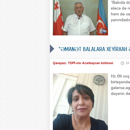
“Bakıda da
eləcə də r
həm də xar
yanındadır
"ƏMANƏT BALALARA XEYİRXAH
Qarayazı
,
TDPİ-nin Azərbaycan bölməsi
10
Hz.Əli xo
birləşəndə
gələrsə,ə
dəyərin də