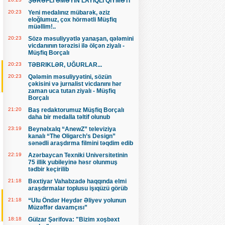
ŞƏRƏFLİ ƏMƏYİN LAYİQLİ QİYMƏTİ
20:23
Yeni medalınız mübarək, əziz
eloğlumuz, çox hörmətli Müşfiq
müəllim!..
20:23
Sözə məsuliyyətlə yanaşan, qələmini
vicdanının tərəzisi ilə ölçən ziyalı -
Müşfiq Borçalı
20:23
TƏBRIKLƏR, UĞURLAR...
20:23
Qələmin məsuliyyətini, sözün
çəkisini və jurnalist vicdanını hər
zaman uca tutan ziyalı - Müşfiq
Borçalı
21:20
Baş redaktorumuz Müşfiq Borçalı
daha bir medalla təltif olunub
23:19
Beynəlxalq “AnewZ” televiziya
kanalı “The Oligarch’s Design”
sənədli araşdırma filmini təqdim edib
22:19
Azərbaycan Texniki Universitetinin
75 illik yubileyinə həsr olunmuş
tədbir keçirilib
21:18
Bəxtiyar Vahabzadə haqqında elmi
araşdırmalar toplusu işıqüzü görüb
21:18
“Ulu Öndər Heydər Əliyev yolunun
Müzəffər davamçısı”
18:18
Gülzar Şərifova: "Bizim xoşbəxt