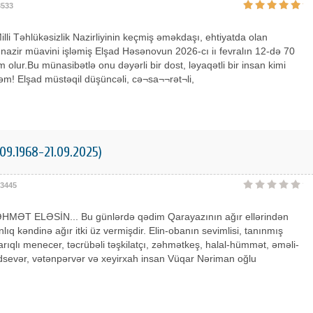
3533
lli Təhlükəsizlik Nazirliyinin keçmiş əməkdaşı, ehtiyatda olan
 nazir müavini işləmiş Elşad Həsənovun 2026-cı iı fevralın 12-də 70
 olur.Bu münasibətlə onu dəyərli bir dost, ləyaqətli bir insan kimi
rəm! Elşad müstəqil düşüncəli, cə¬sa¬¬rət¬li,
09.1968-21.09.2025)
3445
MƏT ELƏSİN... Bu günlərdə qədim Qarayazının ağır ellərindən
lıq kəndinə ağır itki üz vermişdir. Elin-obanın sevimlisi, tanınmış
carıqlı menecer, təcrübəli təşkilatçı, zəhmətkeş, halal-hümmət, əməli-
dsevər, vətənpərvər və xeyirxah insan Vüqar Nəriman oğlu