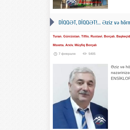
DİQQƏT, DİQQƏT!... Əziz və hörm
Turan
,
Gürcüstan
,
Tiflis
,
Rustavi
,
Borçalı
,
Başkeçi
Msxeta
,
Arxiv
,
Müşfiq Borçalı
7 февраля
5405
Əziz və hö
nəzərinizə
ENSİKLOPED