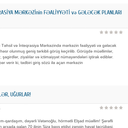
RASİYA MƏRKƏZİnin FƏALİYYƏTİ və GƏLƏCƏK PLANLARI
Təhsil və İnteqrasiya Mərkəzində mərkəzin fəaliyyəti və gələcək
 həsr olunmuş geniş tərkibli görüş keçirilib. Görüşdə müəllimlər,
, şagirdlər, ziyalılar və ictimaiyyət nümayəndələri iştirak ediblər.
ər verir ki, tədbiri giriş sözü ilə açan mərkəzin
ƏR, UĞURLAR!
1
m-qardaşım, dəyərli Vətənoğlu, hörmətli Elşad müəllim! Şərəfli
arxada qalan 70 ilinin Sizə bəxş etdiyi zəngin həyat təcrübəsi,