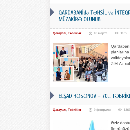
QARDABANİdə TƏHSİL və İNTEQ
MÜZAKİRƏ OLUNUB
Qarayazı
,
Təbriklər
16 марта
1165
Qardabani 
planlarına
valideynlər
ZiM.Az xəb
ELŞAD HƏSƏNOV – 70… TƏBRİKL
Qarayazı
,
Təbriklər
9 февраля
136
Əziz dostu
ömrünüzün 