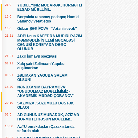
21:9
YUBİLEYİNİZ MÜBARƏK, HÖRMƏTLİ
ELŞAD MÜƏLLİM!..
19:9
Borçalıda tanınmış pedaqoq Həmid
Şabanov vəfat edib
18:6
Gülzar ŞƏRİFOVA: "Vətəni sevək"
21:21
ADPU-nun KAFEDRA MÜDİRİ RAZİM
MƏMMƏDLİNİN ELMİ MƏQALƏSİ
CƏNUBİ KOREYADA DƏRC
OLUNUB
21:21
Zakir İsmayıl poeziyası
08:21
Xalq şairi Zəlimxan Yaqubu
düşünərkən...
00:21
ZƏLIMXAN YAQUBA SALAM
OLSUN!
14:20
NƏNƏXANIM BAYRAMOVA:
"UNUDULMAZ MÜƏLLİMİMİZ -
AKADEMİK MƏDƏD ÇOBANOV"
20:19
SAZIMIZA, SÖZÜMÜZƏ DƏSTƏK
OLAQ!
02:5
AD GÜNÜNÜZ MÜBARƏK, ƏZİZ VƏ
HÖRMƏTLİ HƏSƏN MÜƏLLİM!..
15:30
AzTU əməkdaşları Qazaxıstanda
səfərdə olub
20:23