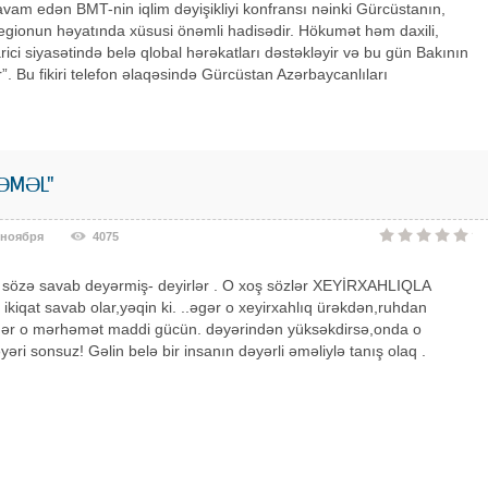
vam edən BMT-nin iqlim dəyişikliyi konfransı nəinki Gürcüstanın,
egionun həyatında xüsusi önəmli hadisədir. Hökumət həm daxili,
ici siyasətində belə qlobal hərəkatları dəstəkləyir və bu gün Bakının
”. Bu fikiri telefon əlaqəsində Gürcüstan Azərbaycanlıları
 ƏMƏL"
 ноября
4075
ş sözə savab deyərmiş- deyirlər . O xoş sözlər XEYİRXAHLIQLA
 ikiqat savab olar,yəqin ki. ..əgər o xeyirxahlıq ürəkdən,ruhdan
gər o mərhəmət maddi gücün. dəyərindən yüksəkdirsə,onda o
yəri sonsuz! Gəlin belə bir insanın dəyərli əməliylə tanış olaq .