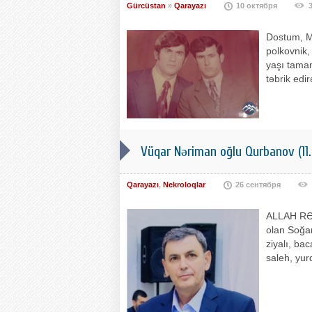
Gürcüstan
»
Qarayazı
10 октября
Dostum, Mi
polkovnik,
yaşı tamam
təbrik edi
Vüqar Nəriman oğlu Qurbanov (11.
Qarayazı
,
Nekroloqlar
26 сентября
ALLAH RƏH
olan Soğan
ziyalı, ba
saleh, yur