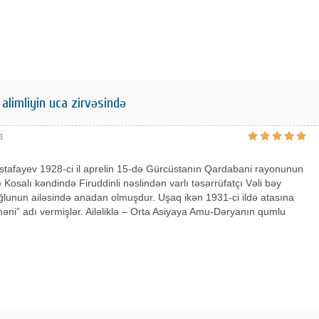
alimliyin uca zirvəsində
3
tafayev 1928-ci il aprelin 15-də Gürcüstanın Qardabani rayonunun
 Kosalı kəndində Firuddinli nəslindən varlı təsərrüfatçı Vəli bəy
lunun ailəsində anadan olmuşdur. Uşaq ikən 1931-ci ildə atasına
əni” adı vermişlər. Ailəliklə – Orta Asiyaya Amu-Dəryanın qumlu