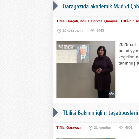
Qarayazıda akademik Mədəd Çoban
Tiflis
,
Borçalı
,
Bolus
,
Darvaz
,
Qarayazı
,
TDPİ-nin A
10 февраля
5443
2025-ci il
bələdiyyəs
keçirilən n
tanınmış t
Tbilisi Bakının iqlim təşəbbüsləri
Tiflis
,
Qarayazı
21 ноября
4001