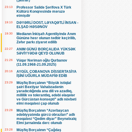
(Şeirlər)
23:13
Professor Salidə Şərifova X Türk
Kültürü Konqresində məruzə
etmişdir
19:10
DƏYƏRLİ DOST, LƏYAQƏTLİ İNSAN -
ELŞAD HƏSƏNOV
19:30
Medianın İnkişafı Agentliyində Anım
Gününə həsr olunan tədbir keçirilib,
Zəfər parkı ziyarət edilib
22:27
ANIM GÜNÜ BORÇALIDA YÜKSƏK
SƏVİYYƏDƏ QEYD OLUNUB
21:26
Vüqar Nəriman oğlu Qurbanov
(11.09.1968-21.09.2025)
20:16
AYGÜL ÇOBANOVA DİSSERTASİYA
İŞİNİ UĞURLA MÜDAFİƏ EDİB
23:29
Müşfiq Borçalının “Böyük istiqlal
şairi Bəxtiyar Vahabzadənin
yaradıcılığında ana dili və azadlıq,
millilik və tolerantlıq, ədəbi əlaqələr
və Gürcüstan konsepti” adlı növbəti
elmi məqaləsi çap olunub
23:28
Müşfiq Borçalının “Azərbaycan
ədəbiyyatında gürcü obrazları” adlı
məqaləsi “Qədim diyar” Beynəlxalq
Elmi jurnalında dərc olunub
23:28
Müşfiq Borçalının “Çağdaş