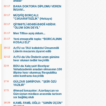
analar"
22:17
BANA DOKTORA DİPLOMU VEREN
İNSAN!..
22:17
MÜŞFİQ BORÇALI:
"CƏSARƏTSİZLİK" (Hekayə)
22:17
QİYMƏTLİ ƏDƏBİ-BƏDİİ ABİDƏ:
"ÖLÜM SON DEYİL"
21:17
Mən Tiflisə aşiq oldum...
21:17
Yeni etnoqrafik toplu: “BORCALININ
KOSALI ELİ”
19:12
AzTU və TAU kollektivi Ümummilli
Liderin məzarını ziyarət edib
12:12
AzTU-da Ulu Öndərin anım gününə
həsr olunan tədbir keçirilib
22:9
BDU-da Xalq şairi Bəxtiyar
Vahabzadənin anadan olmasının 100
illiyinə həsr olunmuş Respublika
elmi konfransı keçirilib
17:6
GÜLZAR ŞƏRİFOVA: "ŞEİR ÖZÜ
YAZILIR"
17:5
Əhməd İsmayılov: Azərbaycan və
Gürcüstan mediası arasında tarixən
sıx bağlılıq olub
18:29
KAMİL FAMİL OĞLU: "SƏNİN ÜÇÜN"