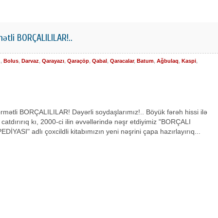
ətli BORÇALILILAR!..
d
,
Bolus
,
Darvaz
,
Qarayazı
,
Qaraçöp
,
Qabal
,
Qaracalar
,
Batum
,
Ağbulaq
,
Kaspi
,
rmətli BORÇALILILAR! Dəyərli soydaşlarımız!.. Böyük fərəh hissi ilə
 catdırırıq kı, 2000-ci ilin əvvəllərində nəşr etdiyimiz "BORÇALI
İYASI" adlı çoxcildli kitabımızın yeni nəşrini çapa hazırlayırıq...