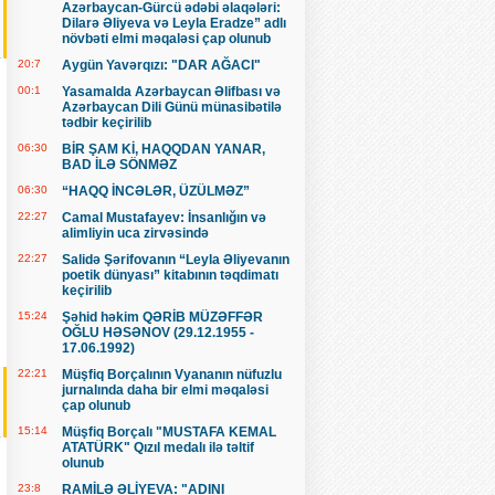
Azərbaycan-Gürcü ədəbi əlaqələri:
Dilarə Əliyeva və Leyla Eradze” adlı
növbəti elmi məqaləsi çap olunub
20:7
Aygün Yavərqızı: "DAR AĞACI"
00:1
Yasamalda Azərbaycan Əlifbası və
Azərbaycan Dili Günü münasibətilə
tədbir keçirilib
06:30
BİR ŞAM Kİ, HAQQDAN YANAR,
BAD İLƏ SÖNMƏZ
06:30
“HAQQ İNCƏLƏR, ÜZÜLMƏZ”
22:27
Camal Mustafayev: İnsanlığın və
alimliyin uca zirvəsində
22:27
Salidə Şərifovanın “Leyla Əliyevanın
poetik dünyası” kitabının təqdimatı
keçirilib
15:24
Şəhid həkim QƏRİB MÜZƏFFƏR
OĞLU HƏSƏNOV (29.12.1955 -
17.06.1992)
22:21
Müşfiq Borçalının Vyananın nüfuzlu
jurnalında daha bir elmi məqaləsi
çap olunub
15:14
Müşfiq Borçalı "MUSTAFA KEMAL
ATATÜRK" Qızıl medalı ilə təltif
olunub
23:8
RAMİLƏ ƏLİYEVA: "ADINI