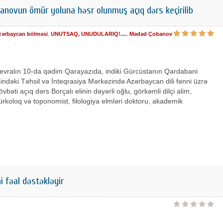
ovun ömür yoluna həsr olunmuş açıq dərs keçirilib
zərbaycan bölməsi
,
UNUTSAQ, UNUDULARIQ!....
,
Mədəd Çobanov
 fevralın 10-da qədim Qarayazıda, indiki Gürcüstanın Qardabani
indəki Təhsil və İnteqrasiya Mərkəzində Azərbaycan dili fənni üzrə
övbəti açıq dərs Borçalı elinin dəyərli oğlu, görkəmli dilçi alim,
ürkoloq və toponomist, filologiya elmləri doktoru, akademik
ni fəal dəstəkləyir