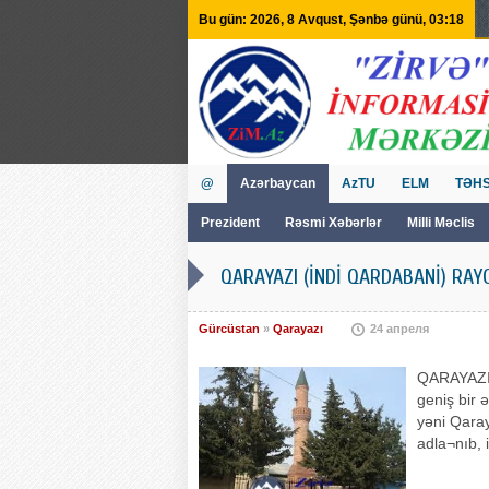
Bu gün: 2026, 8 Avqust, Şənbə günü, 03:18
@
Azərbaycan
AzTU
ELM
TƏHS
Prezident
Rəsmi Xəbərlər
Milli Məclis
GVİİM
Tv
QARAYAZI (İNDİ QARDABANİ) RAY
Gürcüstan
»
Qarayazı
24 апреля
QARAYAZI 
geniş bir 
yəni Qaray
adla¬nıb, 