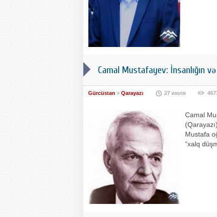
Camal Mustafayev: İnsanlığın və 
Gürcüstan
»
Qarayazı
27 июля
467
Camal Mus
(Qarayazı)
Mustafa oğ
“xalq düşm