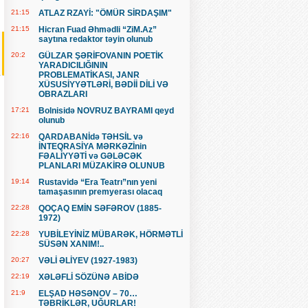
21:15
ATLAZ RZAYİ: "ÖMÜR SİRDAŞIM"
21:15
Hicran Fuad Əhmədli “ZiM.Az”
saytına redaktor təyin olunub
20:2
GÜLZAR ŞƏRİFOVANIN POETİK
YARADICILIĞININ
PROBLEMATİKASI, JANR
XÜSUSİYYƏTLƏRİ, BƏDİİ DİLİ VƏ
OBRAZLARI
17:21
Bolnisidə NOVRUZ BAYRAMI qeyd
olunub
22:16
QARDABANİdə TƏHSİL və
İNTEQRASİYA MƏRKƏZİnin
FƏALİYYƏTİ və GƏLƏCƏK
PLANLARI MÜZAKİRƏ OLUNUB
19:14
Rustavidə “Era Teatrı”nın yeni
tamaşasının premyerası olacaq
22:28
QOÇAQ EMİN SƏFƏROV (1885-
1972)
22:28
YUBİLEYİNİZ MÜBARƏK, HÖRMƏTLİ
SÜSƏN XANIM!..
20:27
VƏLİ ƏLİYEV (1927-1983)
22:19
XƏLƏFLİ SÖZÜNƏ ABİDƏ
21:9
ELŞAD HƏSƏNOV – 70…
TƏBRİKLƏR, UĞURLAR!