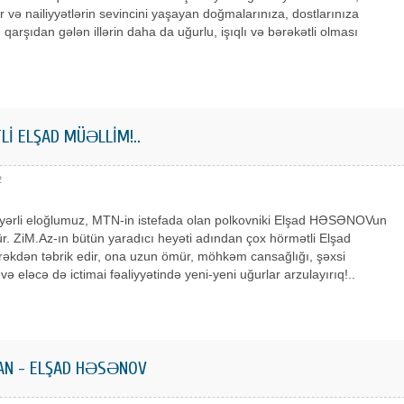
 və nailiyyətlərin sevincini yaşayan doğmalarınıza, dostlarınıza
 qarşıdan gələn illərin daha da uğurlu, işıqlı və bərəkətli olması
İ ELŞAD MÜƏLLİM!..
2
yərli eloğlumuz, MTN-in istefada olan polkovniki Elşad HƏSƏNOVun
. ZiM.Az-ın bütün yaradıcı heyəti adından çox hörmətli Elşad
rəkdən təbrik edir, ona uzun ömür, möhkəm cansağlığı, şəxsi
və eləcə də ictimai fəaliyyətində yeni-yeni uğurlar arzulayırıq!..
AN - ELŞAD HƏSƏNOV