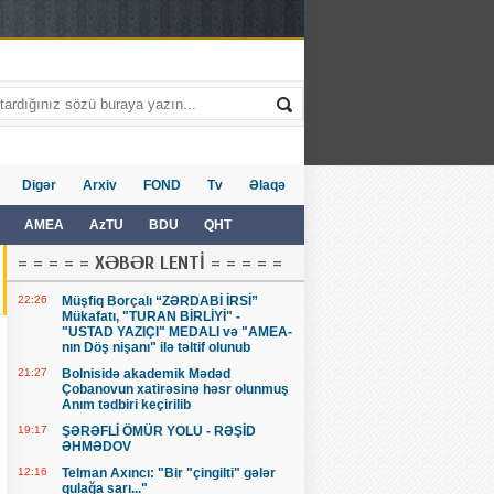
Digər
Arxiv
FOND
Tv
Əlaqə
AMEA
AzTU
BDU
QHT
= = = = = XƏBƏR LENTİ = = = = =
22:26
Müşfiq Borçalı “ZƏRDABİ İRSİ”
Mükafatı, "TURAN BİRLİYİ" -
"USTAD YAZIÇI" MEDALI və "AMEA-
nın Döş nişanı" ilə təltif olunub
21:27
Bolnisidə akademik Mədəd
Çobanovun xatirəsinə həsr olunmuş
Anım tədbiri keçirilib
19:17
ŞƏRƏFLİ ÖMÜR YOLU - RƏŞİD
ƏHMƏDOV
12:16
Telman Axıncı: "Bir "çingilti" gələr
qulağa sarı..."